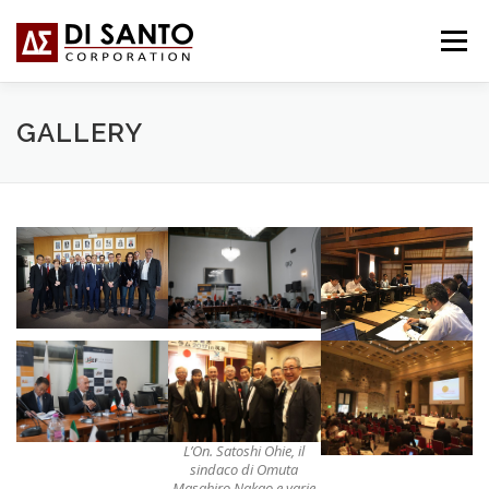
Passa
al
Menu
contenuto
CHI SIAMO
COSA FACCIAMO
NEWS
GALLERY
CONTATTI
FORUM
日本語
L’On. Satoshi Ohie, il
sindaco di Omuta
Masahiro Nakao e varie