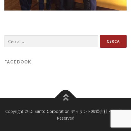
Ricerca
per:
FACEBOOK
Copyright ©
Di Santo Corporation ディサント株式会社
All Rights
Reserved