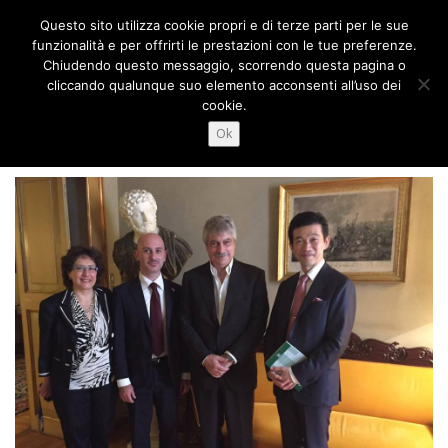
Passa
Questo sito utilizza cookie propri e di terze parti per le sue
al
Menu
funzionalità e per offrirti le prestazioni con le tue preferenze.
contenuto
Chiudendo questo messaggio, scorrendo questa pagina o
cliccando qualunque suo elemento acconsenti all’uso dei
cookie.
CHI SIAMO
COSA FACCIAMO
NEWS
Ok
CONTATTI
FORUM
日本語