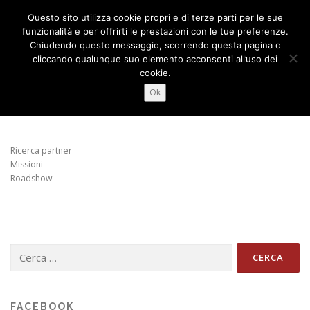
Passa
Questo sito utilizza cookie propri e di terze parti per le sue
al
Menu
funzionalità e per offrirti le prestazioni con le tue preferenze.
contenuto
Chiudendo questo messaggio, scorrendo questa pagina o
cliccando qualunque suo elemento acconsenti all’uso dei
cookie.
CHI SIAMO
COSA FACCIAMO
NEWS
CONSULENZA COMMERCIALE
Ok
CONTATTI
FORUM
日本語
Ricerca partner
Missioni
Roadshow
Ricerca
per:
FACEBOOK