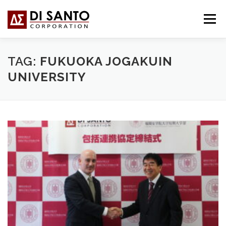
Passa
al
Menu
contenuto
CHI SIAMO
COSA FACCIAMO
NEWS
TAG:
FUKUOKA JOGAKUIN
UNIVERSITY
CONTATTI
FORUM
日本語