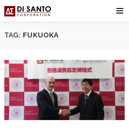
Passa
al
Menu
contenuto
CHI SIAMO
COSA FACCIAMO
NEWS
TAG:
FUKUOKA
CONTATTI
FORUM
日本語