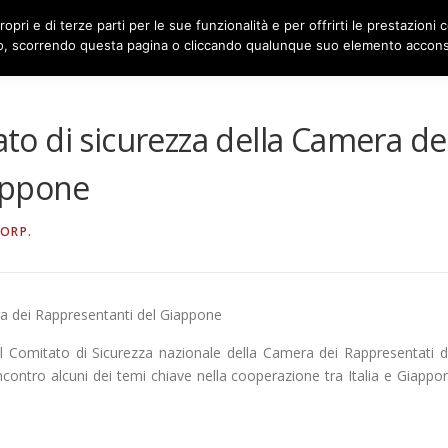
ropri e di terze parti per le sue funzionalità e per offrirti le prestazioni
CHI SIAMO
COSA FACCIAMO
 scorrendo questa pagina o cliccando qualunque suo elemento acconsen
ato di sicurezza della Camera de
appone
ORP.
era dei Rappresentanti del Giappone
del Comitato di Sicurezza nazionale della Camera dei Rappresentati d
ncontro alcuni dei temi chiave nella cooperazione tra Italia e Giappo