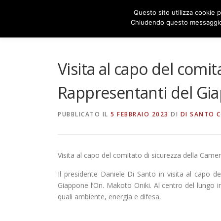
Passa
Questo sito utilizza cookie p
al
Chiudendo questo messaggio,
contenuto
Visita al capo del comit
Rappresentanti del Gi
PUBBLICATO IL
5 FEBBRAIO 2023
DI
DI SANTO C
Visita al capo del comitato di sicurezza della Cam
Il presidente Daniele Di Santo in visita al capo 
Giappone l’On. Makoto Oniki. Al centro del lungo i
quali ambiente, energia e difesa.