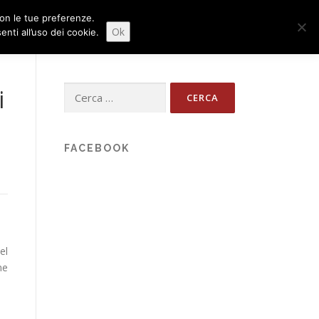
 con le tue preferenze.
NEWS
CONTATTI
FORUM
日本語
Ok
ti all’uso dei cookie.
Ricerca
i
per:
FACEBOOK
el
ne