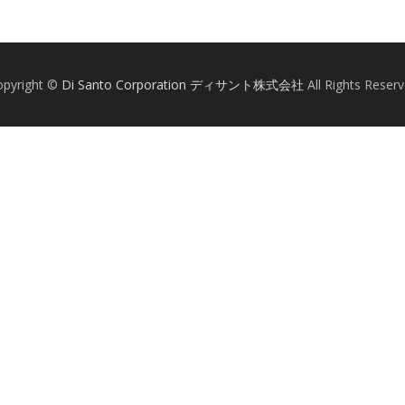
opyright ©
Di Santo Corporation ディサント株式会社
All Rights Reser