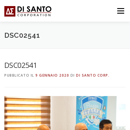
Passa
al
Menu
contenuto
CHI SIAMO
COSA FACCIAMO
NEWS
DSC02541
CONTATTI
FORUM
日本語
DSC02541
PUBBLICATO IL
9 GENNAIO 2020
DI
DI SANTO CORP.