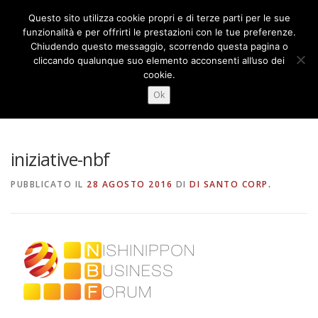
Passa
Questo sito utilizza cookie propri e di terze parti per le sue
al
Menu
funzionalità e per offrirti le prestazioni con le tue preferenze.
contenuto
Chiudendo questo messaggio, scorrendo questa pagina o
cliccando qualunque suo elemento acconsenti all’uso dei
cookie.
CHI SIAMO
COSA FACCIAMO
NEWS
INIZIATIVE-NBF
Ok
CONTATTI
FORUM
日本語
iniziative-nbf
PUBBLICATO IL
28 AGOSTO 2016
DI
DI SANTO CORP.