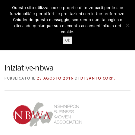
Passa
Questo sito utilizza cookie propri e di terze parti per le sue
al
Menu
funzionalità e per offrirti le prestazioni con le tue preferenze.
contenuto
Chiudendo questo messaggio, scorrendo questa pagina o
cliccando qualunque suo elemento acconsenti all’uso dei
cookie.
CHI SIAMO
COSA FACCIAMO
NEWS
INIZIATIVE-NBWA
Ok
CONTATTI
FORUM
日本語
iniziative-nbwa
PUBBLICATO IL
28 AGOSTO 2016
DI
DI SANTO CORP.