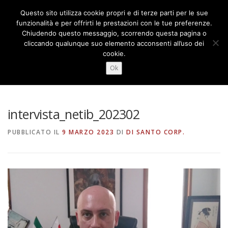
Passa
Questo sito utilizza cookie propri e di terze parti per le sue
al
Menu
funzionalità e per offrirti le prestazioni con le tue preferenze.
contenuto
Chiudendo questo messaggio, scorrendo questa pagina o
cliccando qualunque suo elemento acconsenti all’uso dei
cookie.
CHI SIAMO
COSA FACCIAMO
NEWS
INTERVISTA_NETIB_202302
Ok
CONTATTI
FORUM
日本語
intervista_netib_202302
PUBBLICATO IL
9 MARZO 2023
DI
DI SANTO CORP.