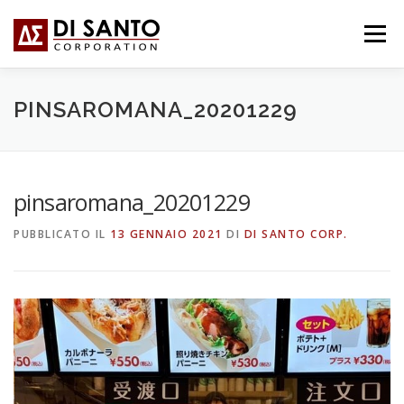
Passa
al
Menu
contenuto
CHI SIAMO
COSA FACCIAMO
NEWS
PINSAROMANA_20201229
CONTATTI
FORUM
日本語
pinsaromana_20201229
PUBBLICATO IL
13 GENNAIO 2021
DI
DI SANTO CORP.