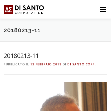
Passa
al
Menu
contenuto
CHI SIAMO
COSA FACCIAMO
NEWS
20180213-11
CONTATTI
FORUM
日本語
20180213-11
PUBBLICATO IL
13 FEBBRAIO 2018
DI
DI SANTO CORP.