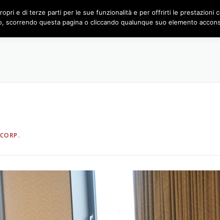
ropri e di terze parti per le sue funzionalità e per offrirti le prestazioni
CHI SIAMO
COSA FACCIAMO
 scorrendo questa pagina o cliccando qualunque suo elemento acconsen
CORP.