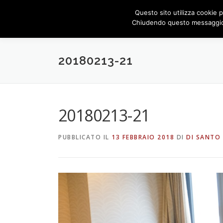
Passa
Questo sito utilizza cookie p
al
Chiudendo questo messaggio,
contenuto
20180213-21
20180213-21
PUBBLICATO IL
13 FEBBRAIO 2018
DI
DI SANTO 