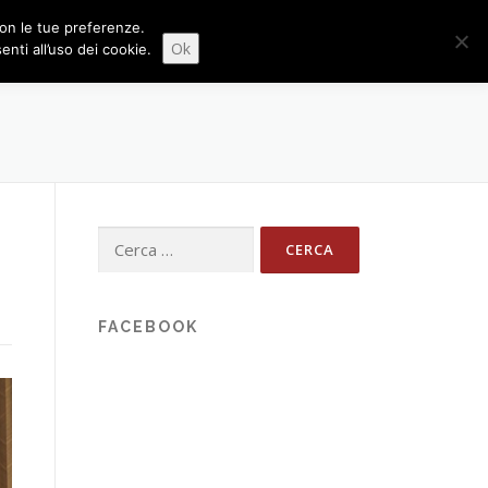
 con le tue preferenze.
NEWS
CONTATTI
FORUM
日本語
Ok
ti all’uso dei cookie.
Ricerca
per:
FACEBOOK